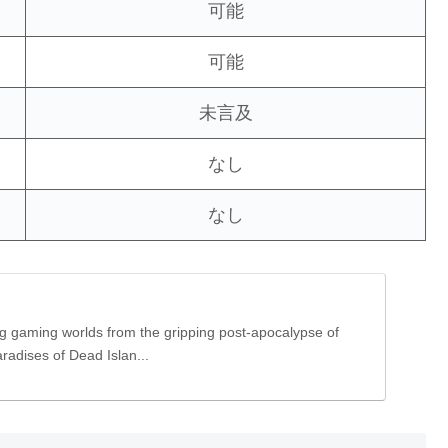
可能
可能
未言及
なし
なし
g gaming worlds from the gripping post-apocalypse of
aradises of Dead Islan...